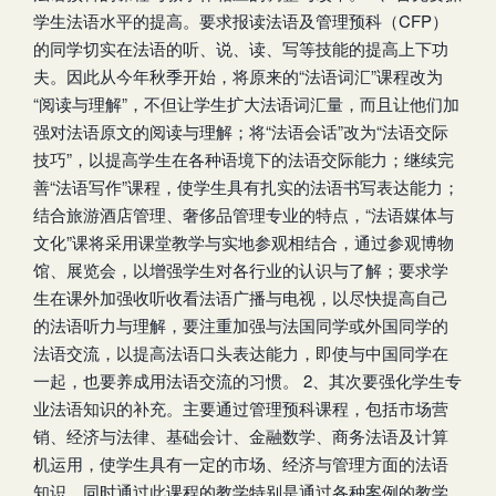
学生法语水平的提高。要求报读法语及管理预科（CFP）
的同学切实在法语的听、说、读、写等技能的提高上下功
夫。因此从今年秋季开始，将原来的“法语词汇”课程改为
“阅读与理解”，不但让学生扩大法语词汇量，而且让他们加
强对法语原文的阅读与理解；将“法语会话”改为“法语交际
技巧”，以提高学生在各种语境下的法语交际能力；继续完
善“法语写作”课程，使学生具有扎实的法语书写表达能力；
结合旅游酒店管理、奢侈品管理专业的特点，“法语媒体与
文化”课将采用课堂教学与实地参观相结合，通过参观博物
馆、展览会，以增强学生对各行业的认识与了解；要求学
生在课外加强收听收看法语广播与电视，以尽快提高自己
的法语听力与理解，要注重加强与法国同学或外国同学的
法语交流，以提高法语口头表达能力，即使与中国同学在
一起，也要养成用法语交流的习惯。 2、其次要强化学生专
业法语知识的补充。主要通过管理预科课程，包括市场营
销、经济与法律、基础会计、金融数学、商务法语及计算
机运用，使学生具有一定的市场、经济与管理方面的法语
知识，同时通过此课程的教学特别是通过各种案例的教学