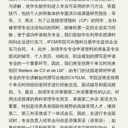
与讲解，使学生能学到进入专业可采用的学习方法、答题
技巧，包括个人的和集体的专题演示或课题研究报告，等
等。 3、再次，为了让选报管理预科（CP）的同学，在补
修管理专业法语知识的同时，能够积累一定的企业实习经
验，便于成功申请相关专业，我们鼓励学生利用非授课时
间到企业进行实习，IFCM学院可向预科注册学生提供企业
实习合同。 4、此外，加强学生专业申请资料的准备及专业
面试的辅导。个人简历、动机信、职业规划的撰写是申请
专业的一个重要环节。因此，我们将安排两个单元时间来
组织“Ateliers de CV et de LM”，由专门的法国老师对申请
专业的学生讲解如何撰写合格的CV与LM。学院还将安排两
个单元时间组织老同学进行经验交流、面试辅导和面试模
拟。 5、最后，加强学生对掌握第二外语重要性的认识。对
用法语授课的商科管理学生而言，掌握第二外语-英语尤为
重要。特别是培养具有国际性视野的高级管理人才，懂得
第二、第三外语便成了一块试金石。因此，在进行专业面
试时，专业负责人经常会问你是否懂英语（讲英语），如
果你能操一口流利的英语，你的面试肯定能得到加分。反