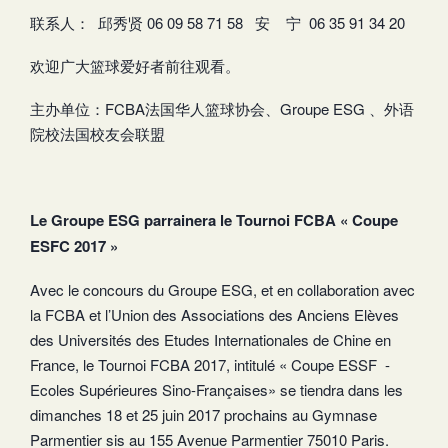
联系人： 邱秀贤 06 09 58 71 58 安 宁 06 35 91 34 20
欢迎广大篮球爱好者前往观看。
主办单位：FCBA法国华人篮球协会、Groupe ESG 、外语
院校法国校友会联盟
Le Groupe ESG parrainera le Tournoi FCBA « Coupe
ESFC 2017 »
Avec le concours du Groupe ESG, et en collaboration avec
la FCBA et l’Union des Associations des Anciens Elèves
des Universités des Etudes Internationales de Chine en
France, le Tournoi FCBA 2017, intitulé « Coupe ESSF -
Ecoles Supérieures Sino-Françaises» se tiendra dans les
dimanches 18 et 25 juin 2017 prochains au Gymnase
Parmentier sis au 155 Avenue Parmentier 75010 Paris.