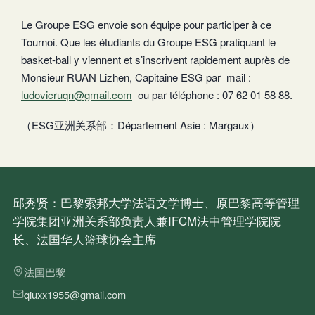
Le Groupe ESG envoie son équipe pour participer à ce
Tournoi. Que les étudiants du Groupe ESG pratiquant le
basket-ball y viennent et s’inscrivent rapidement auprès de
Monsieur RUAN Lizhen, Capitaine ESG par mail :
ludovicruqn@gmail.com
ou par téléphone : 07 62 01 58 88.
（ESG亚洲关系部：Département Asie : Margaux）
邱秀贤：巴黎索邦大学法语文学博士、原巴黎高等管理
学院集团亚洲关系部负责人兼IFCM法中管理学院院
长、法国华人篮球协会主席
法国巴黎
qiuxx1955@gmail.com