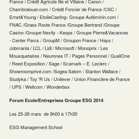
France / Crédit Agricole Ille et Villaine / Canon /
Chambralouer.com / Crédit Foncier de France /CSC /
Ernst&Young / EtoileCasting- Groupe Auféminin.com /
FNAC /Grass Roots France /Groupe Bertrand /Groupe
Casino /Groupe Nexity - Keops / Groupe Pierre&Vacances
- Center Parcs / GroupM / Groupon France / Hays /
Jobmania / LCL / Lidl / Microsoft / Monoprix / Les
Mousquetaires / Neurones IT / Pages Personnel / QualiOne
/ Reed Exposition / Sage / Scamark – E. Leclerc /
Showroomprivé.com /Sogea Satom / Stanton Wallace /
Studyka / Toy 'R Us / Unilever / Union Financière de France
/ UPS / Wellcom / Wonderbox
Forum Ecole/Entreprises Groupe ESG 2014
Les 25-26 mars de 9h00 à 17h30
ESG Management School