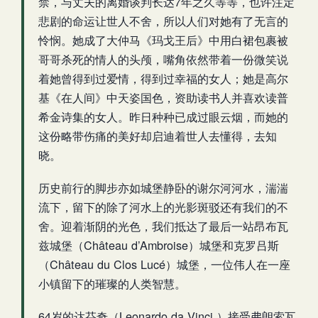
禁，与丈夫的离婚谈判长达7年之久等等，也许注定
悲剧的命运让世人不舍，所以人们对她有了无言的
怜悯。她成了大仲马《玛戈王后》中用白裙包裹被
哥哥杀死的情人的头颅，嘴角依然带着一份微笑说
着她曾得到过爱情，得到过幸福的女人；她是高尔
基《在人间》中天姿国色，资助读书人并喜欢读普
希金诗集的女人。昨日种种已成过眼云烟，而她的
这份略带伤痛的美好却启迪着世人去懂得，去知
晓。
历史前行的脚步亦如城堡静卧的谢尔河河水，湍湍
流下，留下的除了河水上的光影斑驳还有我们的不
舍。迎着渐阴的光色，我们抵达了最后一站昂布瓦
兹城堡（Château d’Ambroise）城堡和克罗吕斯
（Château du Clos Lucé）城堡，一位伟人在一座
小镇留下的璀璨的人类智慧。
64岁的达芬奇（Leonardo da Vinci ）接受弗朗索瓦