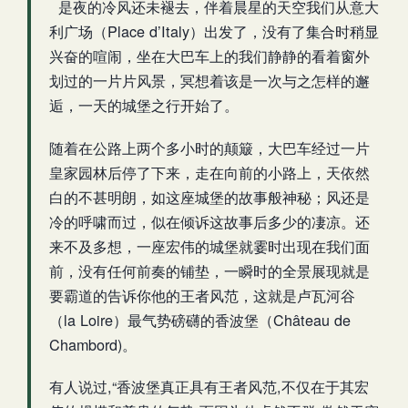
是夜的冷风还未褪去，伴着晨星的天空我们从意大
利广场（Place d’Italy）出发了，没有了集合时稍显
兴奋的喧闹，坐在大巴车上的我们静静的看着窗外
划过的一片片风景，冥想着该是一次与之怎样的邂
逅，一天的城堡之行开始了。
随着在公路上两个多小时的颠簸，大巴车经过一片
皇家园林后停了下来，走在向前的小路上，天依然
白的不甚明朗，如这座城堡的故事般神秘；风还是
冷的呼啸而过，似在倾诉这故事后多少的凄凉。还
来不及多想，一座宏伟的城堡就霎时出现在我们面
前，没有任何前奏的铺垫，一瞬时的全景展现就是
要霸道的告诉你他的王者风范，这就是卢瓦河谷
（la Loire）最气势磅礴的香波堡（Château de
Chambord)。
有人说过,“香波堡真正具有王者风范,不仅在于其宏