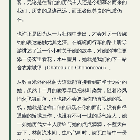
客，无论是往昔他的历代主人还是今朝慕名而来的
我们，历史的足迹已远，而王者般尊贵的气质仍
在。
也许正是因为从一片壮阔中走出，才会对另一段婉
约的表达感触尤其之深。在蜿蜒间行车的路上听导
游讲述了近一个小时关于她的故事，对她的神往更
添一份雾里看花，水中望月，她就是我们的下一站
舍农索城堡（Château de Chenonceau）。
从数百米外的林荫大道就能直接看到静坐于远处的
她，虽然十二月的凌寒早已把林叶染黄，随着冷风
悄然飞舞而落，但也绝不会遮挡你能直视她的视
线，她就是这样自信的展现在你的面前，没有曲径
通幽的矫揉造作，也没有不可一世的盛气凌人，她
一如她历代女主人所给与她的点点滴滴，在蓝天白
云下，林荫流水间，虫鸣鸟叫时，靛瓦白墙中一份