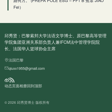
路何方。 (PREPA POLE ESG – PF1 B 焦霏 JIAO
Fei）
邱秀贤：巴黎索邦大学法语文学博士、原巴黎高等管理
学院集团亚洲关系部负责人兼IFCM法中管理学院院
长、法国华人篮球协会主席
法国巴黎
qiuxx1955@gmail.com
动态
页面
相册
回到顶部
© 2026
邱秀贤博士
版权所有