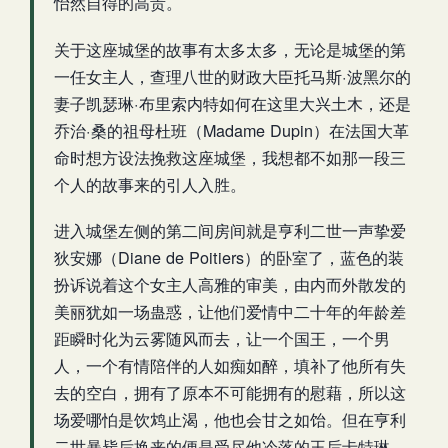
怡然自得的高贵。
关于这座城堡的故事有太多太多，无论是城堡的第
一任女主人，查理八世的财政大臣托马斯·波黑尔的
妻子凯瑟琳·布里索内特如何在这里大兴土木，还是
乔治·桑的祖母杜班（Madame Dupin）在法国大革
命时想方设法挽救这座城堡，我想都不如那一段三
个人的故事来的引人入胜。
进入城堡左侧的第二间房间就是亨利二世一声挚爱
狄安娜（Diane de Poitiers）的卧室了，蓝色的装
扮诉说着这个女主人高雅的审美，由内而外散发的
美丽犹如一场蛊惑，让他们爱情中二十年的年龄差
距瞬时化为云雾随风而去，让一个国王，一个男
人，一个有情陪伴的人如痴如醉，填补了他所有失
去的空白，拥有了原本不可能拥有的慰藉，所以这
场爱哪怕是饮鸩止渴，他也会甘之如饴。但在亨利
二世暴毙后换来的便是受尽他冷落的王后卡特琳