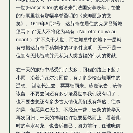
一世(François Ier)的邀请来到法国安享晚年，在他
的行囊里就有那幅享誉圣明的《蒙娜丽莎的微
笑》。1519年5月2号，达芬奇在居住的克罗吕斯城
堡写下了“无人不将化为乌有（Nul être ne va au
néant ）”并不久于人世，而在城堡中的地下一层就
有根据达芬奇手稿制作的40多件发明，无一不是一
位拥有无比智慧并无私为人类造福的伟人的贡献。
在一天的旅行中感受到了太多，回程的路上下起了
小雨，沿着卢瓦尔河回首，有了多少楼台烟雨中的
遥想。 湛湛长江去，冥冥细雨来。该走该去，该停
该留，不要去问还有多少沧桑世事我们没有明了，
也不要去想还有多少古人情仇我们没有释然，往事
如风，但愿风过无痕。不经意一瞥，巴黎的繁华又
再次回归，一天的神游也许就要戛然而止，看着此
时的车水马龙，也告诉自己，努力前行，任谁晓前