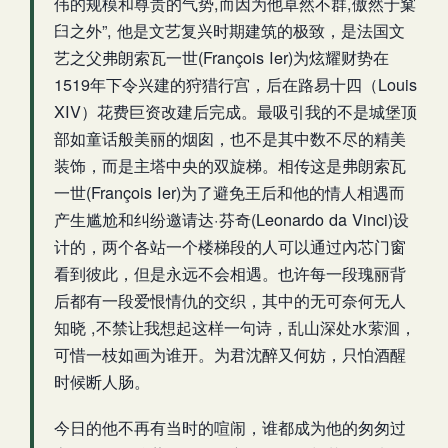
伟的规模和尊贵的气势,而因为他卓然不群,傲然于窠
臼之外”, 他是文艺复兴时期建筑的极致，是法国文
艺之父弗朗索瓦一世(François Ier)为炫耀财势在
1519年下令兴建的狩猎行宫，后在路易十四（Louis
XIV）花费巨资改建后完成。最吸引我的不是城堡顶
部如童话般美丽的烟囱，也不是其中数不尽的精美
装饰，而是主塔中央的双旋梯。相传这是弗朗索瓦
一世(François Ier)为了避免王后和他的情人相遇而
产生尴尬和纠纷邀请达·芬奇(Leonardo da Vinci)设
计的，两个各站一个楼梯段的人可以通过內芯门窗
看到彼此，但是永远不会相遇。也许每一段瑰丽背
后都有一段爱恨情仇的交织，其中的无可奈何无人
知晓 ,不禁让我想起这样一句诗，乱山深处水萦洄，
可惜一枝如画为谁开。为君沈醉又何妨，只怕酒醒
时候断人肠。
今日的他不再有当时的喧闹，谁都成为他的匆匆过