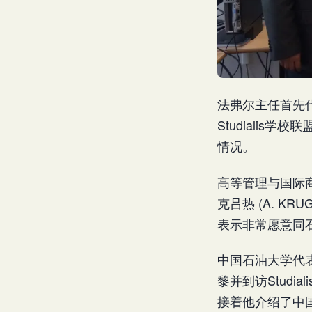
法弗尔主任首先代
Studiali
情况。
高等管理与国际商
克吕热 (A. 
表示非常愿意同
中国石油大学代
黎并到访Stud
接着他介绍了中