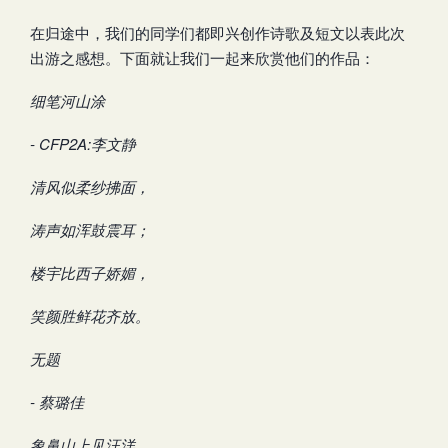
在归途中，我们的同学们都即兴创作诗歌及短文以表此次
出游之感想。下面就让我们一起来欣赏他们的作品：
细笔河山涂
- CFP2A:李文静
清风似柔纱拂面，
涛声如浑鼓震耳；
楼宇比西子娇媚，
笑颜胜鲜花齐放。
无题
- 蔡璐佳
象鼻山上见汪洋，