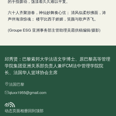
的手指拨动，荡漾着久久难以平复。
六十人齐聚游春，神仙妙舞奏心弦； 清风似柔纱拂面，涛
声伴海浪惊魂； 楼宇比西子娇媚，笑颜与歌声齐飞。
(Groupe ESG 亚洲事务部主管助理吴霜供稿编辑/摄影)
邱秀贤：巴黎索邦大学法语文学博士、原巴黎高等管理
学院集团亚洲关系部负责人兼IFCM法中管理学院院
长、法国华人篮球协会主席
法国巴黎
qiuxx1955@gmail.com
动态
页面
相册
回到顶部