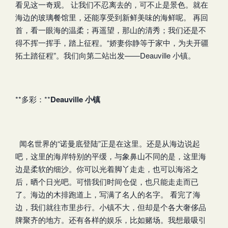
看见这一奇观。 让我们不忍离去的，可不止是景色。就在
海边的玻璃餐馆里，还能享受到新鲜美味的海鲜呢。 再回
首，看一眼海的温柔；再遥望，那山的清秀；我们还是不
得不挥一挥手，踏上征程。“娇妻你静等于家中，为夫开疆
拓土踏征程”。我们向第二站出发——Deauville 小镇。
**多彩：**
Deauville
小镇
闻名世界的“诺曼底登陆”正是在这里。还是从海边说起
吧，这里的海岸特别的平缓，与象鼻山不同的是，这里海
边是柔软的细沙。你可以光着脚丫走走，也可以海浴之
后，晒个日光吧。可惜我们时间仓促，也只能走走而已
了。海边的木排跑道上，写满了名人的名字。 看完了海
边，我们就往市里步行。小镇不大，但却是个各大奢侈品
牌聚齐的地方。还有各样的娱乐，比如赌场。我想最吸引