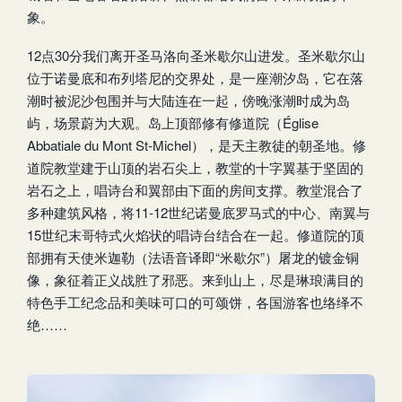
象。
12点30分我们离开圣马洛向圣米歇尔山进发。圣米歇尔山
位于诺曼底和布列塔尼的交界处，是一座潮汐岛，它在落
潮时被泥沙包围并与大陆连在一起，傍晚涨潮时成为岛
屿，场景蔚为大观。岛上顶部修有修道院（Église
Abbatiale du Mont St-Michel），是天主教徒的朝圣地。修
道院教堂建于山顶的岩石尖上，教堂的十字翼基于坚固的
岩石之上，唱诗台和翼部由下面的房间支撑。教堂混合了
多种建筑风格，将11-12世纪诺曼底罗马式的中心、南翼与
15世纪末哥特式火焰状的唱诗台结合在一起。修道院的顶
部拥有天使米迦勒（法语音译即“米歇尔”）屠龙的镀金铜
像，象征着正义战胜了邪恶。来到山上，尽是琳琅满目的
特色手工纪念品和美味可口的可颂饼，各国游客也络绎不
绝……