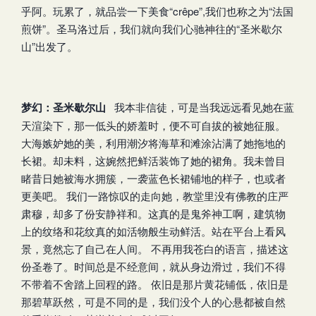
乎阿。玩累了，就品尝一下美食“crêpe”,我们也称之为“法国
煎饼”。圣马洛过后，我们就向我们心驰神往的“圣米歇尔
山”出发了。
梦幻：圣米歇尔山
我本非信徒，可是当我远远看见她在蓝
天渲染下，那一低头的娇羞时，便不可自拔的被她征服。
大海嫉妒她的美，利用潮汐将海草和滩涂沾满了她拖地的
长裙。却未料，这婉然把鲜活装饰了她的裙角。我未曾目
睹昔日她被海水拥簇，一袭蓝色长裙铺地的样子，也或者
更美吧。 我们一路惊叹的走向她，教堂里没有佛教的庄严
肃穆，却多了份安静祥和。这真的是鬼斧神工啊，建筑物
上的纹络和花纹真的如活物般生动鲜活。站在平台上看风
景，竟然忘了自己在人间。 不再用我苍白的语言，描述这
份圣卷了。时间总是不经意间，就从身边滑过，我们不得
不带着不舍踏上回程的路。 依旧是那片黄花铺低，依旧是
那碧草跃然，可是不同的是，我们没个人的心悬都被自然