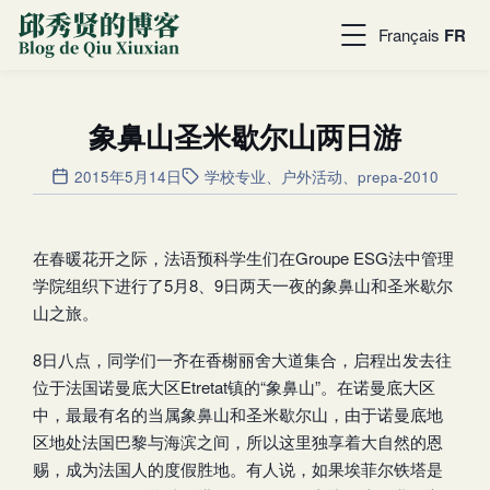
Français
FR
象鼻山圣米歇尔山两日游
2015年5月14日
学校专业
、
户外活动
、
prepa-2010
在春暖花开之际，法语预科学生们在Groupe ESG法中管理
学院组织下进行了5月8、9日两天一夜的象鼻山和圣米歇尔
山之旅。
8日八点，同学们一齐在香榭丽舍大道集合，启程出发去往
位于法国诺曼底大区Etretat镇的“象鼻山”。在诺曼底大区
中，最最有名的当属象鼻山和圣米歇尔山，由于诺曼底地
区地处法国巴黎与海滨之间，所以这里独享着大自然的恩
赐，成为法国人的度假胜地。有人说，如果埃菲尔铁塔是