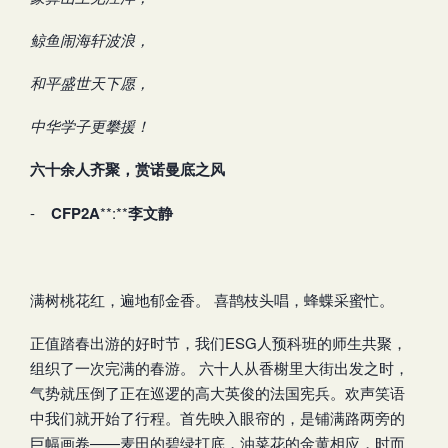
鲸鱼闹海轩波浪，
和平盛世天下愿，
中华学子更攀援！
六十余人齐聚，赏诺曼底之风
-
CFP2A
**:**
李文静
满树桃花红，遍地郁金香。 喜鹊枝头唱，蜂蝶采蜜忙。
正值踏春出游的好时节，我们ESG人预科班的师生共聚，
组织了一次完满的春游。 六十人从香榭里大街出发之时，
气势就压倒了正在巡逻的高大英俊的法国宪兵。欢声笑语
中我们就开始了行程。首先映入眼帘的，是铺满路两旁的
巨幅画卷——麦田的碧绿打底，油菜花的金黄相应，时而