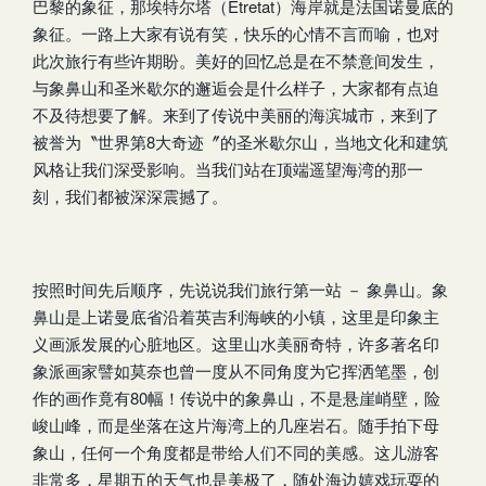
巴黎的象征，那埃特尔塔（Etretat）海岸就是法国诺曼底的
象征。一路上大家有说有笑，快乐的心情不言而喻，也对
此次旅行有些许期盼。美好的回忆总是在不禁意间发生，
与象鼻山和圣米歇尔的邂逅会是什么样子，大家都有点迫
不及待想要了解。来到了传说中美丽的海滨城市，来到了
被誉为〝世界第8大奇迹〞的圣米歇尔山，当地文化和建筑
风格让我们深受影响。当我们站在顶端遥望海湾的那一
刻，我们都被深深震撼了。
按照时间先后顺序，先说说我们旅行第一站 － 象鼻山。象
鼻山是上诺曼底省沿着英吉利海峡的小镇，这里是印象主
义画派发展的心脏地区。这里山水美丽奇特，许多著名印
象派画家譬如莫奈也曾一度从不同角度为它挥洒笔墨，创
作的画作竟有80幅！传说中的象鼻山，不是悬崖峭壁，险
峻山峰，而是坐落在这片海湾上的几座岩石。随手拍下母
象山，任何一个角度都是带给人们不同的美感。这儿游客
非常多，星期五的天气也是美极了，随处海边嬉戏玩耍的