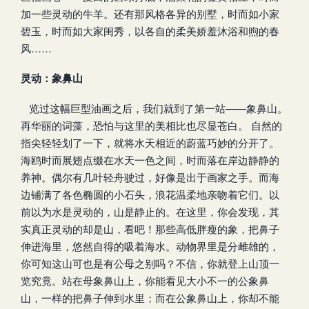
加一些灵动的牛羊。还有那风格各异的别墅，时而如小家
碧玉，时而如大家闺秀，以各自的柔美娇羞沐浴和煦的春
风……
灵动：象鼻山
览过这幅巨型油画之后，我们就到了第一站——象鼻山。
再华丽的词藻，恐怕与这里的美相比也尽显苍白。 自然的
指尖轻轻划了一下，就将水天相近的蔚蓝巧妙的分开了。
海鸥时而展翅点缀在水天一色之间，时而落在岸边静静的
养神。偶尔有几叶轻舟驶过，好像是出于画家之手。而海
边铺满了各色椭圆的小石头，浪花温柔地亲吻着它们。以
前以为水是灵动的，山是静止的。在这里，你会发现，其
实真正灵动的却是山，看吧！那些高低胖瘦的象，把鼻子
伸进海里，悠然自得的吸着海水。动物界里是分雌雄的，
你可知这山可也是有公母之别吗？不信，你就登上山顶一
览究竟。站在母象鼻山上，你能看见大小不一的公象鼻
山，一样的把鼻子伸到水里；而在公象鼻山上，你却不能