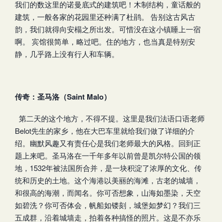
我们的数这里的诺曼底式的建筑吧！木制结构，童话般的
建筑，一般各家的花园里还种满了杜鹃。 告别这古风古
韵，我们就得向安榻之所出发。可惜没在这小镇睡上一宿
啊。 宾馆很简单，略过吧。住的地方，也当真是特别安
静，几乎路上没有行人和车辆。
传奇：圣马洛（
Saint Malo
）
第二天的这个地方，不得不提。这里是我们法语口语老师
Belot先生的家乡，他在大巴车里就给我们做了详细的介
绍。幽默风趣又有责任心是我们老师最大的风格。回到正
题上来吧。圣马洛在一千年多年以前曾是凯尔特公国的领
地，1532年被法国所合并，是一块积淀了浓厚的文化、传
统和历史的土地。这个海港以美丽的海滩，古老的城墙，
和很高的海潮，而闻名。你可否想象，山海如墨染，天空
如碧洗？你可否体会，帆船如镂刻，城堡如梦幻？我们三
五成群，沿着城墙走，拍着各种搞怪的照片。这是不亦乐