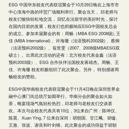
ESG 中国华东校友代表联谊聚会于10月29日晚在上海市市
中心淮海中路的环贸广场顺利举行。聚会当天， 邱老师与
校友们愉快轻松地交流， 回忆在法留学的美好时光，探讨
在国内目前的发展，校友们也积极响应ESG中国校友总会
的成立。参加本届聚会的有：周畅（MBA ESG 2008级), 王
佳 (MBA International) 、许海珊（法语预科2002级) 、蔡炯
（法语预科2002级）、翁世雯（2007、2008级MBAESG双
硕士）。出席此次活动的还有：北方校友代表金鑫（法语
预科2003级）、ESG 合作伙伴法国校友蒋靖杰。周畅、王
佳、许海珊 校友积极组织了此次聚会。另外， 特别感谢周
畅校友的赞助。
ESG中国华南校友代表联谊聚会于11月4日晚在深圳世界金
融中心澳门街总统厅如期举行。华南分会的聚会如火如
荼，晚宴现场气氛轻松热烈，邱老师与老校友们交谈甚
欢。本次与会校友代表共有10位，3位来自广州：陈坤仪、
陈晨、Xuan Ying, 7 位来自深圳：胡朝国、甘江飚、胡镟、
王激、张波、谢良和叶剑锋。此次聚会的成功得益于胡朝