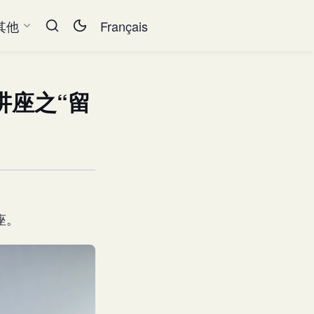
其他
Français
讲座之“留
座。