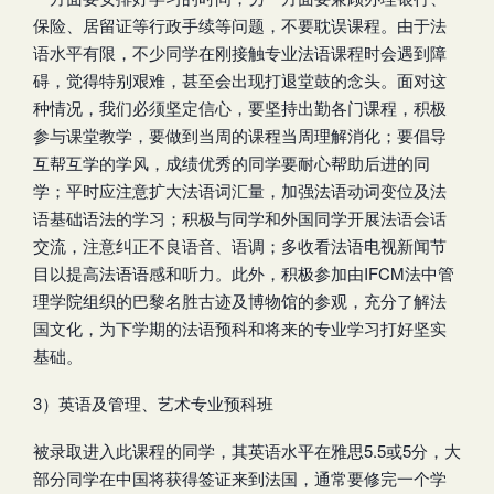
保险、居留证等行政手续等问题，不要耽误课程。由于法
语水平有限，不少同学在刚接触专业法语课程时会遇到障
碍，觉得特别艰难，甚至会出现打退堂鼓的念头。面对这
种情况，我们必须坚定信心，要坚持出勤各门课程，积极
参与课堂教学，要做到当周的课程当周理解消化；要倡导
互帮互学的学风，成绩优秀的同学要耐心帮助后进的同
学；平时应注意扩大法语词汇量，加强法语动词变位及法
语基础语法的学习；积极与同学和外国同学开展法语会话
交流，注意纠正不良语音、语调；多收看法语电视新闻节
目以提高法语语感和听力。此外，积极参加由IFCM法中管
理学院组织的巴黎名胜古迹及博物馆的参观，充分了解法
国文化，为下学期的法语预科和将来的专业学习打好坚实
基础。
3）英语及管理、艺术专业预科班
被录取进入此课程的同学，其英语水平在雅思5.5或5分，大
部分同学在中国将获得签证来到法国，通常要修完一个学