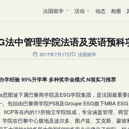
法国留学
活动
动态
相册
SG法中管理学院法语及英语预科
2017年7月17日
法国留学
年办学经验
95%升学率
多种奖学金模式
N项实习推荐
dialis思图迪下属巴黎商学院及ESG学院集团，是法国最重
包括由巴黎商学院PSB及Groupe ESG旗下MBA ESG
RH、IICP等在内的11所独立学院组成，专业涵盖管理、商
。学院在巴黎中心腹地及波尔多、图卢兹、艾克斯、蒙彼
同五大洲的100多所大学和5000多家企业建立了校际、