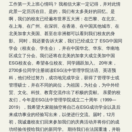
工作第一天上班心情吗？ 我相信大家一定记得，并对此情
此景一定历历在目。是的，我们有太多美好的回忆。是
啊，我们的校友已经遍布世界五大洲：在巴黎、在北京、
在上海、在广州、在深圳、在香港、在中国其他城市、在
北美加拿大美国、甚至在非洲都可以看到我们校友的身
影。 同时，我还要告诉大家，我们已经成立了 ESG中国同
学会（校友会、学生会），并在中国华北、华东、华南地
区成立了分会。我们还将在北美的加拿大成立美加中国
ESG校友会。希望各位校友、同学踊跃加入。 20年来，
2700多位同学注册就读ESG法中管理学院法语、英语预
科，他们经过努力，成功地完成学业，获得了管理学士或
管理硕士，并在不同的岗位，为祖国，为社会，为中外经
贸、文化、科技、教育交流作出了积极的贡献。 亲爱的校
友们，今年是ESG法中管理学院成立二十周年（1999—
2019），我希望大家能抽空将自己在ESG成功学业以及后
来成功事业的经验写出来，以便进行交流。届时，12月
初，我诚邀校友们回来参加我们的庆典活动并将你们的成
功经验传授给我们的新同学。 期待我们在法国重逢，并盼