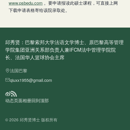
www.psbedu.com
。要申请报读此硕士课程，可直接上网
下载申请表格寄给该院录取处。
邱秀贤：巴黎索邦大学法语文学博士、原巴黎高等管理
学院集团亚洲关系部负责人兼IFCM法中管理学院院
长、法国华人篮球协会主席
法国巴黎
qiuxx1955@gmail.com
动态
页面
相册
回到顶部
© 2026
邱秀贤博士
版权所有