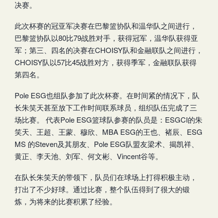
决赛。
此次杯赛的冠亚军决赛在巴黎篮协队和温华队之间进行，
巴黎篮协队以80比79战胜对手，获得冠军，温华队获得亚
军；第三、四名的决赛在CHOISY队和金融联队之间进行，
CHOISY队以57比45战胜对方，获得季军，金融联队获得
第四名。
Pole ESG也组队参加了此次杯赛。在时间紧的情况下，队
长朱笑天甚至放下工作时间联系球员，组织队伍完成了三
场比赛。 代表Pole ESG篮球队参赛的队员是：ESGCI的朱
笑天、王超、王蒙、穆欣、MBA ESG的王也、褚辰、ESG
MS 的Steven及其朋友、Pole ESG队盟友梁术、揭凯祥、
黄正、李天池、刘军、何文彬、Vincent谷等。
在队长朱笑天的带领下，队员们在球场上打得积极主动，
打出了不少好球。通过比赛，整个队伍得到了很大的锻
炼，为将来的比赛积累了经验。