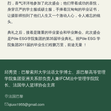
烈，喜气洋洋地参加了此次盛会；他们带着成功的喜悦，
身穿庄严的学士服或硕士服，手捧着沉甸甸的毕业证书，
让摄影师拍到了他们人生又一个激动人心，令人难忘的镜
头。
典礼之后，接着是隆重的毕业宴会和毕业舞会。此次盛会
是Pôle ESG学院集团的第35届毕业典礼。祝Pôle ESG 学
院集团2011届的毕业生们程鹏万里，前途无量 ！
邱秀贤：巴黎索邦大学法语文学博士、原巴黎高等管理
学院集团亚洲关系部负责人兼IFCM法中管理学院院
长、法国华人篮球协会主席
法国巴黎
qiuxx1955@gmail.com