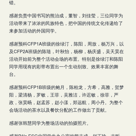
错。
感谢负责中国书写的熊治成，董智，刘佳莹，三位同学为
活动带来了浓浓的民族特色，把中国的传统文化传递给了
来参加活动的外国同学。
感谢预科CFP1A班级的徐绿汀，陈阳，周放，杨万兴，以
及CFP2A班级的陈琏，叶秋怡，杨柳，杨庆盛，吴天昊在
活动开始前为整个活动会场的布置。特别是徐绿汀和陈阳
同学用现有的彩带布置出一个生动别致、效果丰富的舞
台。
感谢预科CFP1B班级的鲍月，陈柏龙，方希，高雅，贺梦
阳，梁清杨，罗敏，王菲，吴雅洁，许迟敏，徐菲，严
政，张昊旸，赵孟苏，赵小漾，郑远航，周小丹。为整个
会场活动的茶水以及餐饮分配的工作做出了贡献。
感谢张韩慧同学为整场活动的拍摄照片。
感谢Pôle ESG中国学生办公室的熊志成，赵正玲，吉昕，