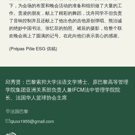
下，为会场的布置和晚会活动的准备和组织做了大量的工
作。贵凌的朋友，献上了精彩的舞蹈，沈舟同学不但负责
了音响控制并且还献上了他出色的吉他原创弹唱、熊治诚
的绝妙中国书法、张忆菲的拍照、褚辰的摄影，给整个联
欢晚会画上了圆满的记号。在此向他们表示衷心的感谢。
(Prépas Pôle ESG 供稿)
邱秀贤：巴黎索邦大学法语文学博士、原巴黎高等管理
学院集团亚洲关系部负责人兼IFCM法中管理学院院
长、法国华人篮球协会主席
法国巴黎
qiuxx1955@gmail.com