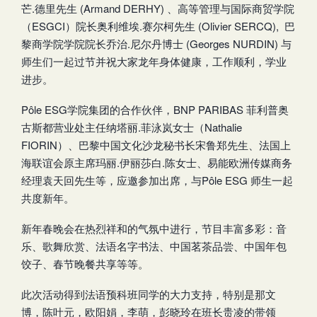
芒.德里先生 (Armand DERHY) 、高等管理与国际商贸学院
（ESGCI）院长奥利维埃.赛尔柯先生 (Olivier SERCQ), 巴
黎商学院学院院长乔治.尼尔丹博士 (Georges NURDIN) 与
师生们一起过节并祝大家龙年身体健康，工作顺利，学业
进步。
Pôle ESG学院集团的合作伙伴，BNP PARIBAS 菲利普奥
古斯都营业处主任纳塔丽.菲泳岚女士（Nathalie
FIORIN）、巴黎中国文化沙龙秘书长宋鲁郑先生、法国上
海联谊会原主席玛丽.伊丽莎白.陈女士、易能欧洲传媒商务
经理袁天回先生等，应邀参加出席，与Pôle ESG 师生一起
共度新年。
新年春晚会在热烈祥和的气氛中进行，节目丰富多彩：音
乐、歌舞欣赏、法语名字书法、中国茗茶品尝、中国年包
饺子、春节晚餐共享等等。
此次活动得到法语预科班同学的大力支持，特别是那文
博，陈叶元，欧阳娟，李萌，彭晓玲在班长贵凌的带领