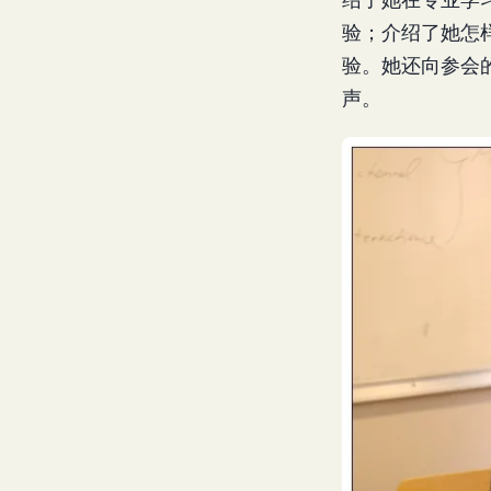
验；介绍了她怎
验。她还向参会
声。