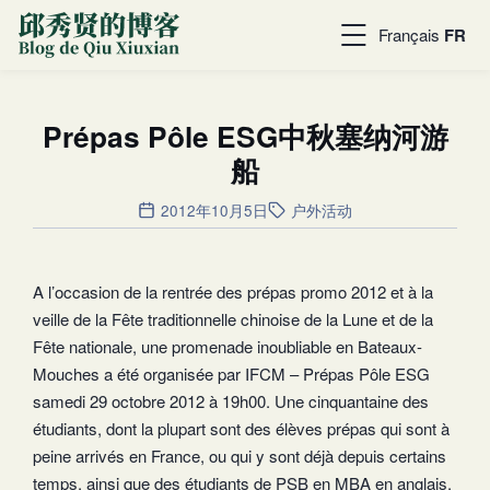
Français
FR
Prépas Pôle ESG中秋塞纳河游
船
2012年10月5日
户外活动
A l’occasion de la rentrée des prépas promo 2012 et à la
veille de la Fête traditionnelle chinoise de la Lune et de la
Fête nationale, une promenade inoubliable en Bateaux-
Mouches a été organisée par IFCM – Prépas Pôle ESG
samedi 29 octobre 2012 à 19h00. Une cinquantaine des
étudiants, dont la plupart sont des élèves prépas qui sont à
peine arrivés en France, ou qui y sont déjà depuis certains
temps, ainsi que des étudiants de PSB en MBA en anglais,