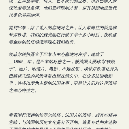
流，左岸是学者、诗人、艺术家们的世界。所以巴黎人深
深地爱着这条河。他们发挥聪明才智，尽其所能地世世代
代美化着塞纳河。
提到巴黎，除了迷人的塞纳河之外，让人最向往的就是埃
菲尔铁塔。我们的观光船在行驶了半个多小时后，夜晚披
着金纱的铁塔渐渐浮现在我们眼前。
埃菲尔铁搭矗立于巴黎市中心塞纳河左岸，建成于
__1889__年，是巴黎的标志之一，被法国人爱称为“铁娘
子”。照片、明信片、电影，不难发现，埃菲尔铁塔化身为
巴黎标志性的风景常常出现在镜头中。在众多法国电影
里，许多以爱为主题的法国故事，更是让人们对这座浪漫
之都心向往之。
看着渐行渐远的埃菲尔铁塔，法国人的浪漫，颇有些精神
意味，与法国的历史文化是分不开的。遍及各处的古迹和