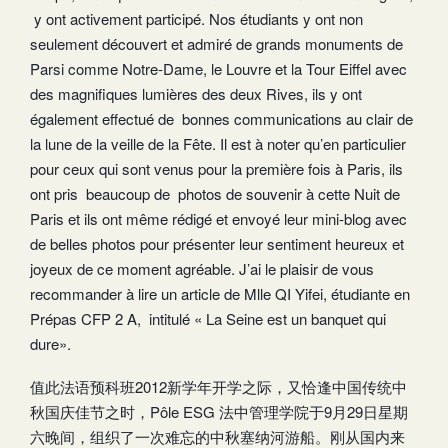
y ont activement participé. Nos étudiants y ont non
seulement découvert et admiré de grands monuments de
Parsi comme Notre-Dame, le Louvre et la Tour Eiffel avec
des magnifiques lumières des deux Rives, ils y ont
également effectué de bonnes communications au clair de
la lune de la veille de la Fête. Il est à noter qu’en particulier
pour ceux qui sont venus pour la première fois à Paris, ils
ont pris beaucoup de photos de souvenir à cette Nuit de
Paris et ils ont même rédigé et envoyé leur mini-blog avec
de belles photos pour présenter leur sentiment heureux et
joyeux de ce moment agréable. J’ai le plaisir de vous
recommander à lire un article de Mlle QI Yifei, étudiante en
Prépas CFP 2 A, intitulé « La Seine est un banquet qui
dure».
值此法语预科班2012新学年开学之际，又恰逢中国传统中
秋国庆佳节之时，Pôle ESG 法中管理学院于9月29日星期
六晚间，组织了一次难忘的中秋塞纳河游船。刚从国内来