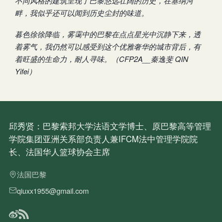
不同风格的建筑呈现了巴黎悠远壮阔的历史，在塞纳河
畔，我似乎还可以闻到历史尘封的味道。
暮色徐徐降临，雾霭中的巴黎在点点星光中沉静下来，透
着雾气，我仍然可以感受到这个优雅奢华的城市背后，有
着旺盛的生命力，耐人寻味。（
CFP2A__秦逸斐
QIN
Yifei
）
邱秀贤：巴黎索邦大学法语文学博士、原巴黎高等管理
学院集团亚洲关系部负责人兼IFCM法中管理学院院
长、法国华人篮球协会主席
法国巴黎
qiuxx1955@gmail.com