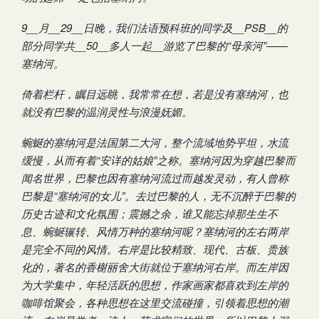
9__月__29__日晚，我们法语预科班的同学及__PSB__的
部分同学共__50__多人一起__游览了巴黎的“母亲河”——
塞纳河。
倚着栏杆，瞩目远眺，我常常在想，若是没有塞纳河，也
就没有巴黎的温润灵性与浪漫妩媚。
蜿蜒的塞纳河是法国第二大河，整个流域地势平坦，水流
缓慢，从而有着“安详的姑娘”之称。塞纳河因为穿越巴黎而
闻名世界，巴黎也因有塞纳河流过而越发灵动，有人曾称
巴黎是“塞纳河的女儿”。去过巴黎的人，无不沉醉于巴黎的
历史古迹和文化氛围；震撼之余，谁又能忘掉那生生不
息、蜿蜒辗转、风情万种的塞纳河呢？塞纳河的左右两岸
是完全不同的风情。右岸是比较精致、现代、古板、贵族
化的，著名的香榭丽舍大街就位于塞纳河右岸。而左岸因
为大学集中，年轻活跃的思想，作家画家都喜欢到左岸的
咖啡馆聚会，各种思想在这里交流碰撞，引领着思想的潮