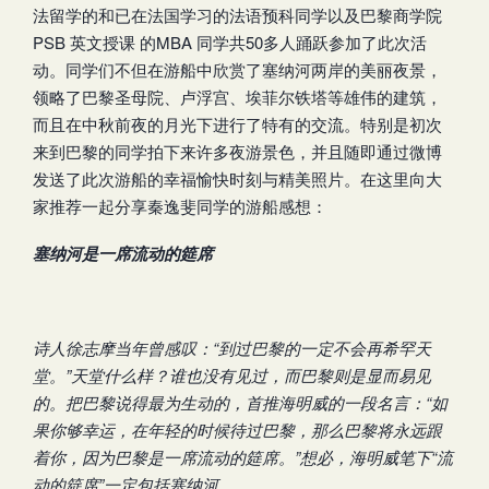
法留学的和已在法国学习的法语预科同学以及巴黎商学院
PSB 英文授课 的MBA 同学共50多人踊跃参加了此次活
动。同学们不但在游船中欣赏了塞纳河两岸的美丽夜景，
领略了巴黎圣母院、卢浮宫、埃菲尔铁塔等雄伟的建筑，
而且在中秋前夜的月光下进行了特有的交流。特别是初次
来到巴黎的同学拍下来许多夜游景色，并且随即通过微博
发送了此次游船的幸福愉快时刻与精美照片。在这里向大
家推荐一起分享秦逸斐同学的游船感想：
塞纳河是一席流动的筵席
诗人徐志摩当年曾感叹：“到过巴黎的一定不会再希罕天
堂。”天堂什么样？谁也没有见过，而巴黎则是显而易见
的。把巴黎说得最为生动的，首推海明威的一段名言：“如
果你够幸运，在年轻的时候待过巴黎，那么巴黎将永远跟
着你，因为巴黎是一席流动的筵席。”想必，海明威笔下“流
动的筵席”一定包括塞纳河。