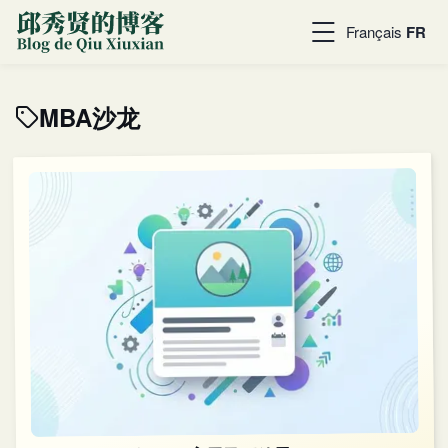
Français
FR
MBA沙龙