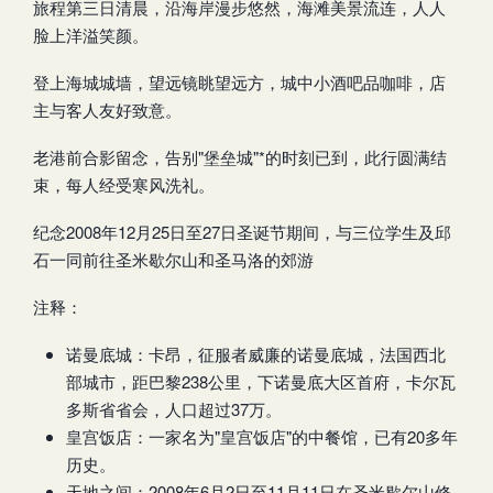
旅程第三日清晨，沿海岸漫步悠然，海滩美景流连，人人
脸上洋溢笑颜。
登上海城城墙，望远镜眺望远方，城中小酒吧品咖啡，店
主与客人友好致意。
老港前合影留念，告别"堡垒城"*的时刻已到，此行圆满结
束，每人经受寒风洗礼。
纪念2008年12月25日至27日圣诞节期间，与三位学生及邱
石一同前往圣米歇尔山和圣马洛的郊游
注释：
诺曼底城：卡昂，征服者威廉的诺曼底城，法国西北
部城市，距巴黎238公里，下诺曼底大区首府，卡尔瓦
多斯省省会，人口超过37万。
皇宫饭店：一家名为"皇宫饭店"的中餐馆，已有20多年
历史。
天地之间：2008年6月2日至11月11日在圣米歇尔山修