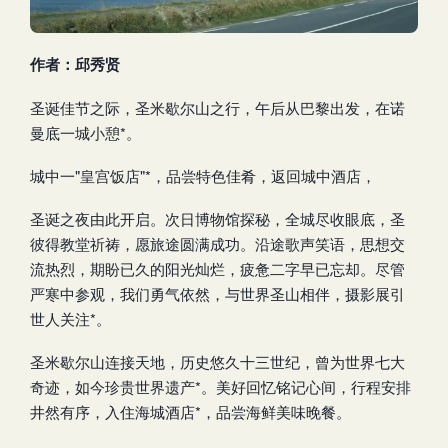
作者：邱秀贤
圣诞佳节之际，圣米歇尔山之行，午后从巴黎出发，在诺
曼底一城小憩*。
城中一"皇宫饭店"*，品尝特色佳肴，返回城中酒店，
圣诞之夜由此开启。次日博物馆探秘，全城尽收眼底，圣
彼得教堂祈祷，愿旅途圆满成功。沿途歌声笑语，思想交
流热烈，期盼已久的阳光灿烂，疲惫二字早已忘却。尽管
严寒中参观，我们勇气依然，与世界圣山相伴，摄影展引
世人关注*。
圣米歇尔山连接天地，历史悠久十三世纪，曾为世界七大
奇迹，如今珍贵世界遗产*。美好回忆铭记心间，行程安排
井然有序，入住海城酒店*，品尝海鲜美味晚餐。