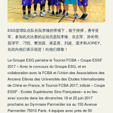
ESG篮球队在队长阮李臻的带领下，敢于拼搏，勇夺亚
军。参加此次比赛的运动员是阮李臻、谷志军、孙长明、
苗泽宇、刁恺、樊澍源、谢孟熹、刘超、梁术和JOREY。
在此向他们表示祝贺！向他们致敬！
Le Groupe ESG parraine le Tournoi FCBA « Coupe ESSF
2017 » Avec le concours du Groupe ESG, et en
collaboration avec la FCBA et l’Union des Associations des
Anciens Elèves des Universités des Etudes Internationales
de Chine en France, le Tournoi FCBA 2017, intitulé « Coupe
ESSF - Ecoles Supérieures Sino-Françaises» a eu lieu
avec succès dans les dimanches 18 et 25 juin 2017
prochains au Gymnase Parmentier sis au 155 Avenue
Parmentier 75010 Paris. 4 équipes avec près de 50