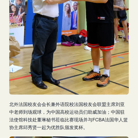
北外法国校友会会长兼外语院校法国校友会联盟主席刘亚
中老师到场观球，为中国高校运动员们助威加油；中国驻
法使馆科技处董琳秘书莅临比赛现场并与FCBA法国华人篮
协主席邱秀贤一起为优胜队颁发奖杯。