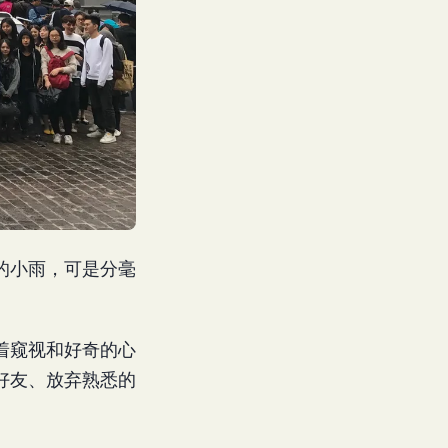
密的小雨，可是分毫
着窥视和好奇的心
好友、放弃熟悉的