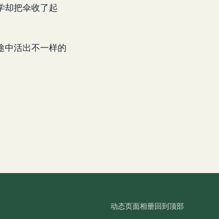
学却把伞收了起
途中活出不一样的
动态
页面
相册
回到顶部