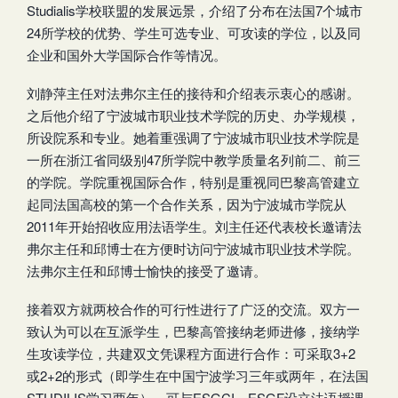
Studialis学校联盟的发展远景，介绍了分布在法国7个城市
24所学校的优势、学生可选专业、可攻读的学位，以及同
企业和国外大学国际合作等情况。
刘静萍主任对法弗尔主任的接待和介绍表示衷心的感谢。
之后他介绍了宁波城市职业技术学院的历史、办学规模，
所设院系和专业。她着重强调了宁波城市职业技术学院是
一所在浙江省同级别47所学院中教学质量名列前二、前三
的学院。学院重视国际合作，特别是重视同巴黎高管建立
起同法国高校的第一个合作关系，因为宁波城市学院从
2011年开始招收应用法语学生。刘主任还代表校长邀请法
弗尔主任和邱博士在方便时访问宁波城市职业技术学院。
法弗尔主任和邱博士愉快的接受了邀请。
接着双方就两校合作的可行性进行了广泛的交流。双方一
致认为可以在互派学生，巴黎高管接纳老师进修，接纳学
生攻读学位，共建双文凭课程方面进行合作：可采取3+2
或2+2的形式（即学生在中国宁波学习三年或两年，在法国
STUDILIS学习两年），可与ESGCI、ESGF设立法语授课