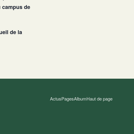
du campus de
eil de la
Actus
Pages
Album
Haut de page