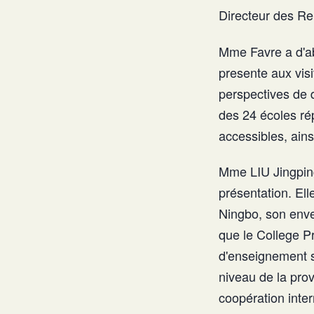
Directeur des Rel
Mme Favre a d'ab
presente aux visi
perspectives de d
des 24 écoles rép
accessibles, ains
Mme LIU Jingping
présentation. Ell
Ningbo, son enve
que le College Pr
d'enseignement s
niveau de la pro
coopération inte