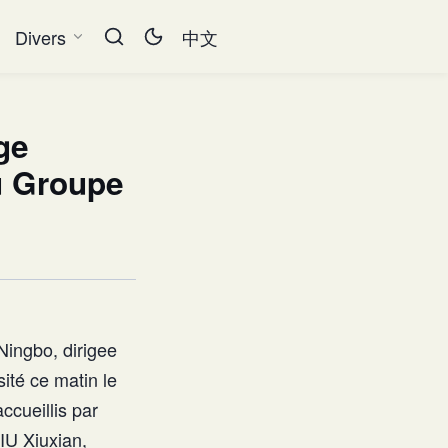
Divers
中文
ge
au Groupe
Ningbo, dirigee
ité ce matin le
cueillis par
IU Xiuxian,