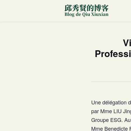
V
Professi
Une délégation d
par Mme LIU Jingp
Groupe ESG. Au c
Mme Benedicte FA