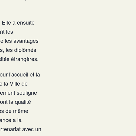
Elle a ensuite
it les
te les avantages
es, les diplômés
sités étrangères.
 l'accueil et la
 la Ville de
èrement souligne
nt la qualité
eges de même
ance a la
rtenariat avec un