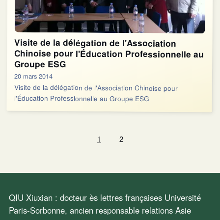
Visite de la délégation de l'Association
Chinoise pour l'Éducation Professionnelle au
Groupe ESG
20 mars 2014
Visite de la délégation de l'Association Chinoise pour
l'Éducation Professionnelle au Groupe ESG
1
2
QIU Xiuxian : docteur ès lettres françaises Université
Paris-Sorbonne, ancien responsable relations Asie