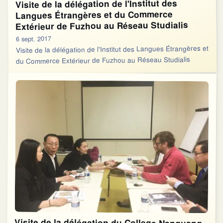
Visite de la délégation de l'Institut des
Langues Étrangères et du Commerce
Extérieur de Fuzhou au Réseau Studialis
6 sept. 2017
Visite de la délégation de l'Institut des Langues Étrangères et
du Commerce Extérieur de Fuzhou au Réseau Studialis
Visite de la délégation du College Nanguang
de l'Université de Communication de Chine a