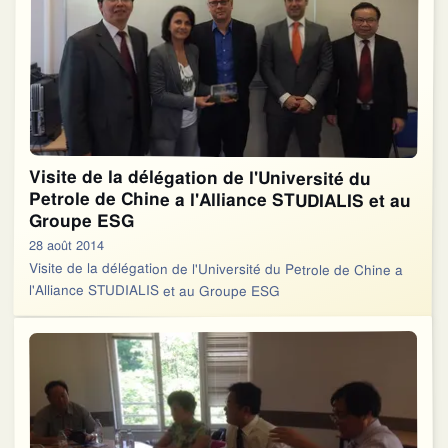
Visite de la délégation de l'Université du
Petrole de Chine a l'Alliance STUDIALIS et au
Groupe ESG
28 août 2014
Visite de la délégation de l'Université du Petrole de Chine a
l'Alliance STUDIALIS et au Groupe ESG