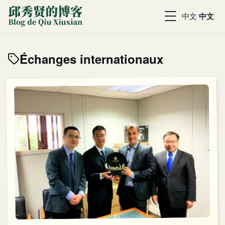
中文
中文
Échanges internationaux