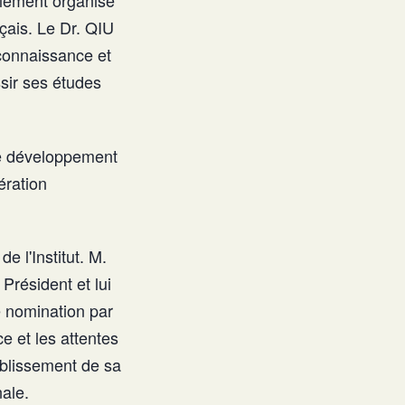
galement organisé
çais. Le Dr. QIU
connaissance et
ssir ses études
 le développement
ération
e l'Institut. M.
Président et lui
te nomination par
ce et les attentes
tablissement de sa
nale.