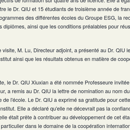
bjectifs de formation sur quatre ans de licence. Elle a é
re le Dr. QIU et 15 étudiants de troisième année de fran
rogrammes des différentes écoles du Groupe ESG, la re
es diplômes, ainsi que les conditions préalables pour réu
 visite, M. Lu, Directeur adjoint, a présenté au Dr. QIU
'Institut ainsi que les résultats obtenus en matière de coop
ite, le Dr. QIU Xiuxian a été nommée Professeure invitée d
ur, a remis au Dr. QIU la lettre de nomination au nom du 
ne de l'école. Le Dr. QIU a exprimé sa gratitude pour cet
Institut. Elle a déclaré qu'elle ne décevrait pas la confian
qu'elle était prête à contribuer au développement de cet é
 particulier dans le domaine de la coopération internatio