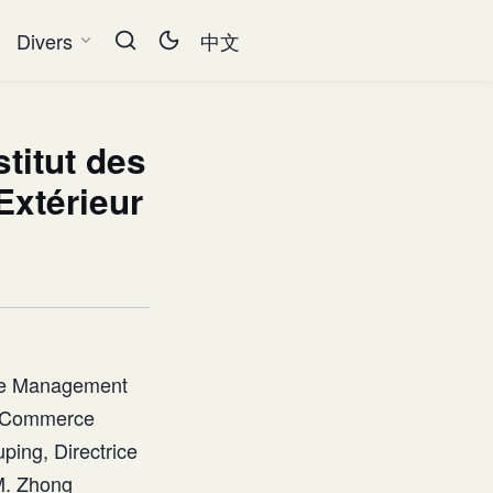
Divers
中文
stitut des
xtérieur
s de Management
du Commerce
ping, Directrice
 M. Zhong