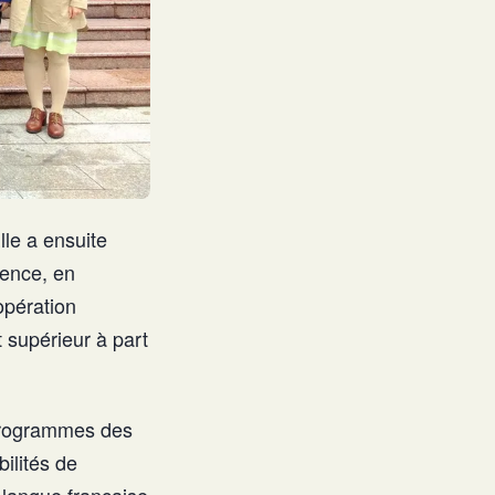
lle a ensuite
tence, en
opération
 supérieur à part
 programmes des
bilités de
 langue française