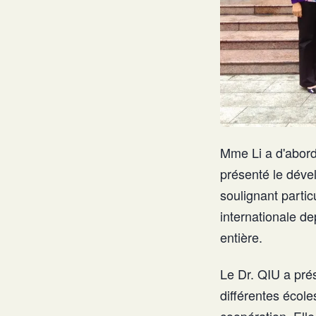
Mme Li a d'abord 
présenté le déve
soulignant partic
internationale de
entière.
Le Dr. QIU a pré
différentes écoles
coopération. Elle