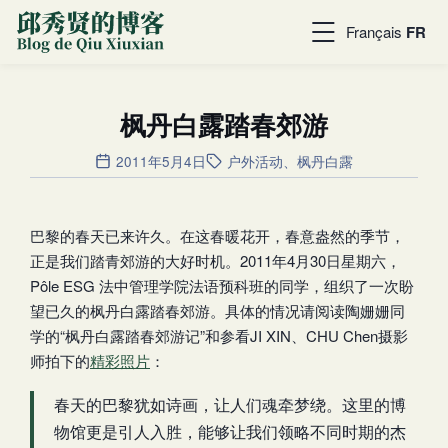
Français
FR
枫丹白露踏春郊游
2011年5月4日
户外活动
、
枫丹白露
巴黎的春天已来许久。在这春暖花开，春意盎然的季节，
正是我们踏青郊游的大好时机。2011年4月30日星期六，
Pôle ESG 法中管理学院法语预科班的同学，组织了一次盼
望已久的枫丹白露踏春郊游。具体的情况请阅读陶姗姗同
学的“枫丹白露踏春郊游记”和参看JI XIN、CHU Chen摄影
师拍下的
精彩照片
：
春天的巴黎犹如诗画，让人们魂牵梦绕。这里的博
物馆更是引人入胜，能够让我们领略不同时期的杰