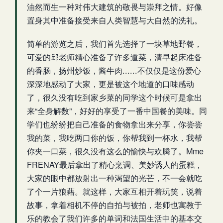
油然而生一种对伟大建筑的敬畏与崇拜之情。好像
置身其中准备接受来自人类智慧与大自然的洗礼。
简单的游览之后，我们首先选择了一块草地野餐，
可爱的邱老师精心准备了许多道菜，清早起床准备
的香肠，扬州炒饭，酱牛肉......不仅仅是这份爱心
深深地感动了大家，更是被这个地道的口味感动
了，很久没有吃到家乡菜的同学这个时候可是拿出
来“全身解数”，好好的享受了一番中国餐的美味。同
学们也纷纷把自己准备的食物拿出来分享，你尝尝
我的菜，我吃两口你的饭，你帮我到一杯水，我帮
你夹一口菜，很久没有这么的愉快与欢腾了。Mme
FRENAY最后拿出了精心烹调、美妙诱人的蛋糕，
大家的眼中都放射出一种渴望的光芒，不一会就吃
了个一片狼藉。就这样，大家互相开着玩笑，说着
故事，拿着相机不停的自拍与被拍，老师也寓教于
乐的教会了我们许多的单词和法国生活中的基本交