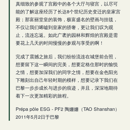
真细致的参观了宫殿中的各个大厅与寝宫，以尽可
能的了解这座经历了长达8个世纪历史变迁的皇家宫
殿；那富丽堂皇的装饰，极富盛名的壁画与挂毯，
不仅让我们唏嘘到皇家的骄奢，更让我们叹为观
止，流连忘返。如此广袤的园林和辉煌的宫殿是需
要花上几天的时间慢慢的参观与享受的啊！
完成了震撼之旅后，我们纷纷流连在城堡前合照，
想要留下这一瞬间的完美，想要定格住那时的愉悦
之情，想要加深我们的同学之情，想要在金色阳光
下雕刻出自己年轻时期的模样，想要记录下我们在
巴黎一步步成长与进步的痕迹，并且，深深地期待
着下一次更加精彩的旅程。
Prépa pôle ESG - PF2 陶姗姗（TAO Shanshan）
2011年5月2日于巴黎