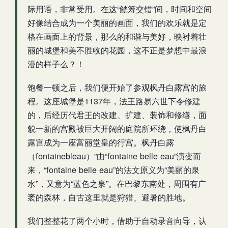
际用语，非常受用。在这“觥筹交错”间，时间和空间
好像结合成为一个美丽的画面，我们的欢乐就是定
格在画面上的背景，那么的和谐与美好，映衬着壮
丽的城堡和美不胜收的花园，这不正是梦想中最浪
漫的样子么？！
饱餐一顿之后，我们便开始了参观枫丹白露宫的旅
程。这座城堡是1137年，法王路易六世下令修建
的，后经历代君王的改建、扩建、装饰和修缮，面
貌一新的宫殿被巨大开阔的庭院所环绕，使枫丹白
露宫成为一座富丽堂皇的行宫。枫丹白露
（fontainebleau）”由“fontaine belle eau”演变而
来，“fontaine belle eau”的法文原义为“美丽的泉
水”，又意为“蓝色之泉”。在巴黎东南处，周围有广
袤的森林，自古这里就是狩猎、避暑的胜地。
我们整整花了两个小时，借助于自动录音向导，认