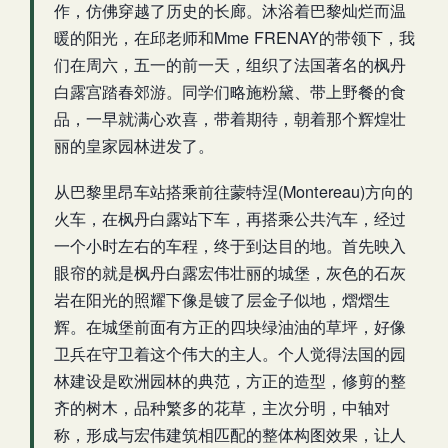
作，仿佛穿越了历史的长廊。沐浴着巴黎灿烂而温
暖的阳光，在邱老师和Mme FRENAY的带领下，我
们在周六，五一的前一天，组织了法国著名的枫丹
白露宫踏春郊游。同学们略施粉黛、带上野餐的食
品，一早就满心欢喜，带着期待，朝着那个辉煌壮
丽的皇家园林进发了。
从巴黎里昂车站搭乘前往蒙特涅(Montereau)方向的
火车，在枫丹白露站下车，再搭乘公共汽车，经过
一个小时左右的车程，终于到达目的地。首先映入
眼帘的就是枫丹白露宏伟壮丽的城堡，灰色的石灰
岩在阳光的照耀下像是镀了层金子似地，熠熠生
辉。在城堡前面有方正的四块绿油油的草坪，好像
卫兵在守卫着这个伟大的主人。个人觉得法国的园
林建设是欧洲园林的典范，方正的造型，修剪的整
齐的树木，品种繁多的花草，主次分明，中轴对
称，形成与宏伟建筑相匹配的整体构图效果，让人