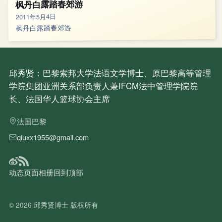
枫丹白露踏春郊游
2011年5月4日
枫丹白露踏春郊游
邱秀贤：巴黎索邦大学法语文学博士、原巴黎高等管理
学院集团亚洲关系部负责人兼IFCM法中管理学院院
长、法国华人篮球协会主席
法国巴黎
qiuxx1955@gmail.com
动态
页面
相册
回到顶部
© 2026
邱秀贤博士
版权所有