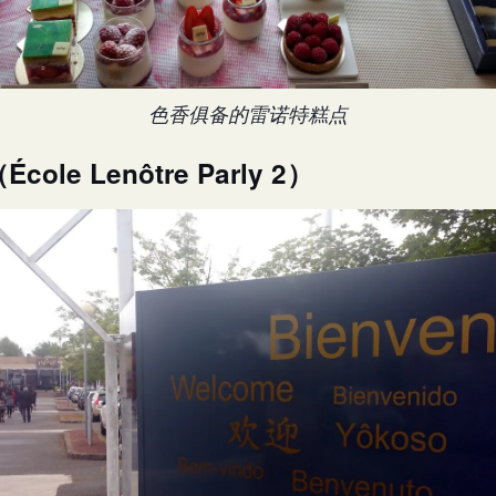
色香俱备的雷诺特糕点
le Lenôtre Parly 2）