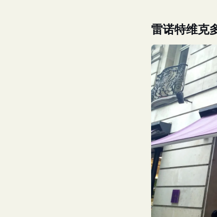
雷诺特维克多·雨