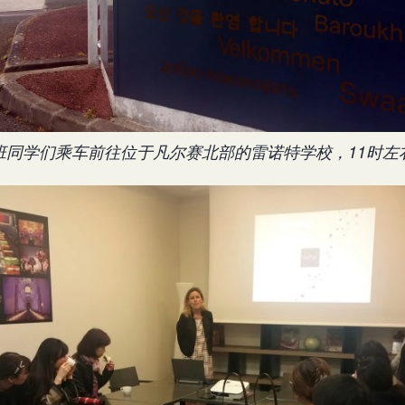
班同学们乘车前往位于凡尔赛北部的雷诺特学校，11时左