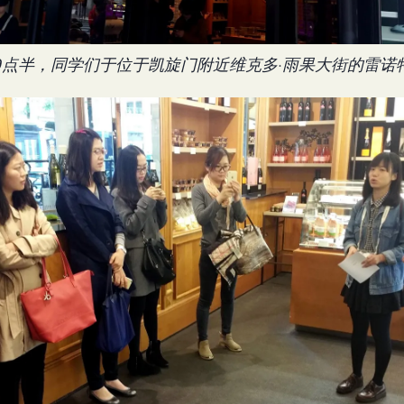
9点半，同学们于位于凯旋门附近维克多·雨果大街的雷诺