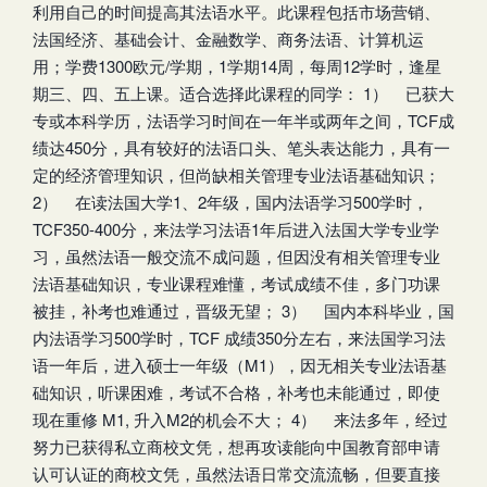
利用自己的时间提高其法语水平。此课程包括市场营销、
法国经济、基础会计、金融数学、商务法语、计算机运
用；学费1300欧元/学期，1学期14周，每周12学时，逢星
期三、四、五上课。适合选择此课程的同学： 1） 已获大
专或本科学历，法语学习时间在一年半或两年之间，TCF成
绩达450分，具有较好的法语口头、笔头表达能力，具有一
定的经济管理知识，但尚缺相关管理专业法语基础知识；
2） 在读法国大学1、2年级，国内法语学习500学时，
TCF350-400分，来法学习法语1年后进入法国大学专业学
习，虽然法语一般交流不成问题，但因没有相关管理专业
法语基础知识，专业课程难懂，考试成绩不佳，多门功课
被挂，补考也难通过，晋级无望； 3） 国内本科毕业，国
内法语学习500学时，TCF 成绩350分左右，来法国学习法
语一年后，进入硕士一年级（M1），因无相关专业法语基
础知识，听课困难，考试不合格，补考也未能通过，即使
现在重修 M1, 升入M2的机会不大； 4） 来法多年，经过
努力已获得私立商校文凭，想再攻读能向中国教育部申请
认可认证的商校文凭，虽然法语日常交流流畅，但要直接