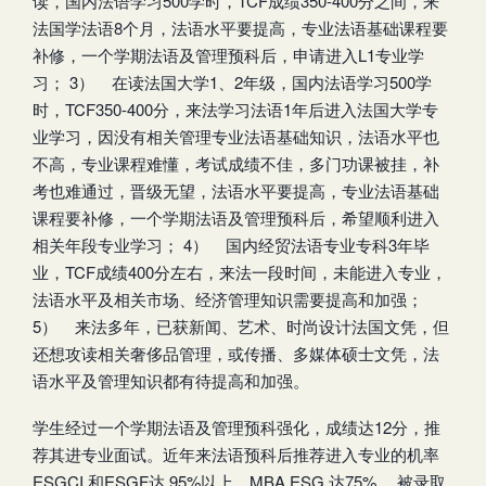
读，国内法语学习500学时，TCF成绩350-400分之间，来
法国学法语8个月，法语水平要提高，专业法语基础课程要
补修，一个学期法语及管理预科后，申请进入L1专业学
习； 3） 在读法国大学1、2年级，国内法语学习500学
时，TCF350-400分，来法学习法语1年后进入法国大学专
业学习，因没有相关管理专业法语基础知识，法语水平也
不高，专业课程难懂，考试成绩不佳，多门功课被挂，补
考也难通过，晋级无望，法语水平要提高，专业法语基础
课程要补修，一个学期法语及管理预科后，希望顺利进入
相关年段专业学习； 4） 国内经贸法语专业专科3年毕
业，TCF成绩400分左右，来法一段时间，未能进入专业，
法语水平及相关市场、经济管理知识需要提高和加强；
5） 来法多年，已获新闻、艺术、时尚设计法国文凭，但
还想攻读相关奢侈品管理，或传播、多媒体硕士文凭，法
语水平及管理知识都有待提高和加强。
学生经过一个学期法语及管理预科强化，成绩达12分，推
荐其进专业面试。近年来法语预科后推荐进入专业的机率
ESGCI 和ESGF达 95%以上，MBA ESG 达75% 。被录取