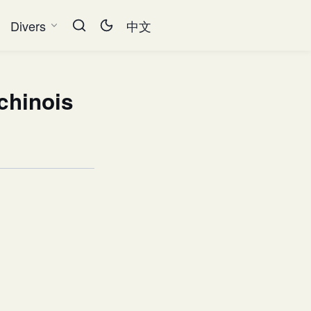
Divers
中文
 chinois