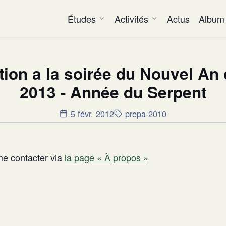
Études
Activités
Actus
Album
tion a la soirée du Nouvel An
2013 - Année du Serpent
5 févr. 2012
prepa-2010
me contacter via
la page « À propos »