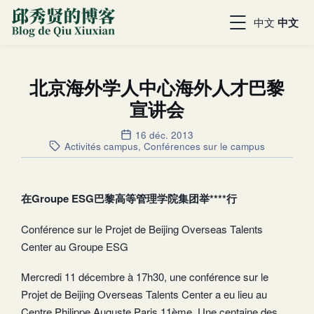
中文
中文
北京海外学人中心海外人才巴黎
宣讲会
16 déc. 2013
Activités campus
,
Conférences sur le campus
在
Groupe ESG
巴黎高等管理学院集团举****行
Conférence sur le Projet de Beijing Overseas Talents
Center au Groupe ESG
Mercredi 11 décembre à 17h30, une conférence sur le
Projet de Beijing Overseas Talents Center a eu lieu au
Centre Philippe Auguste Paris 11ème. Une centaine des