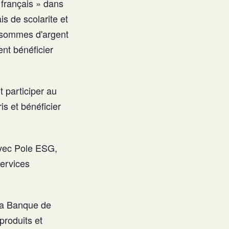
 français » dans
s de scolarite et
s sommes d'argent
nt bénéficier
 participer au
s et bénéficier
avec Pole ESG,
services
la Banque de
produits et