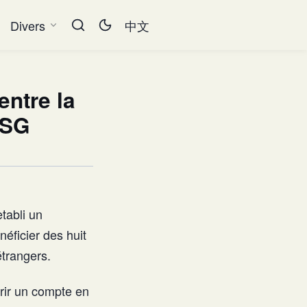
Divers
中文
entre la
ESG
tabli un
néficier des huit
étrangers.
vrir un compte en