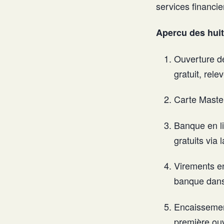
services financie
Apercu des huit
Ouverture de
gratuit, rel
Carte Master
Banque en lig
gratuits via 
Virements en
banque dans
Encaissement
première ouv