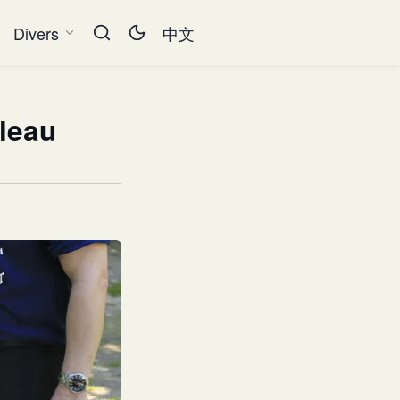
Divers
中文
bleau