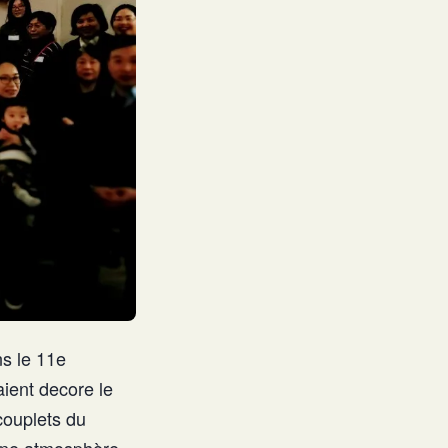
ns le 11e
aient decore le
couplets du
 une atmosphère