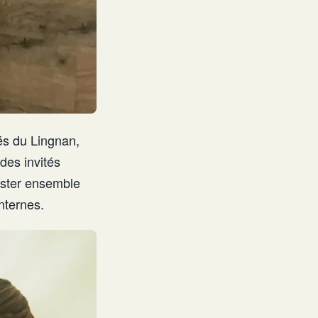
és du Lingnan,
 des invités
guster ensemble
nternes.