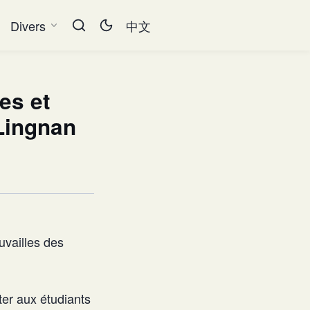
Divers
中文
es et
 Lingnan
uvailles des
ter aux étudiants