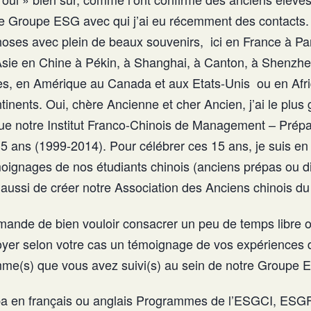
e Groupe ESG avec qui j’ai eu récemment des contacts.
choses avec plein de beaux souvenirs, ici en France à P
Asie en Chine à Pékin, à Shanghai, à Canton, à Shenzh
lles, en Amérique au Canada et aux Etats-Unis ou en Afri
tinents. Oui, chère Ancienne et cher Ancien, j’ai le plus 
ue notre Institut Franco-Chinois de Management – Prép
5 ans (1999-2014). Pour célébrer ces 15 ans, je suis en 
moignages de nos étudiants chinois (anciens prépas ou 
 aussi de créer notre Association des Anciens chinois 
emande de bien vouloir consacrer un peu de temps libre 
oyer selon votre cas un témoignage de vos expériences 
mme(s) que vous avez suivi(s) au sein de notre Groupe 
 en français ou anglais Programmes de l’ESGCI, ESG