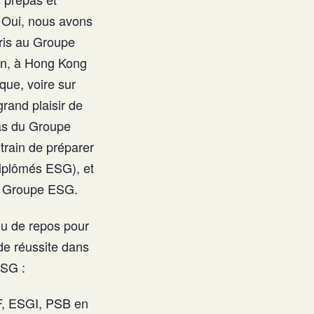
 Oui, nous avons
aris au Groupe
en, à Hong Kong
que, voire sur
grand plaisir de
as du Groupe
train de préparer
diplômés ESG), et
du Groupe ESG.
ou de repos pour
de réussite dans
ESG :
F, ESGI, PSB en