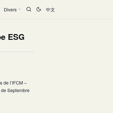
Divers
中文
upe ESG
es de l’IFCM –
n de Septembre