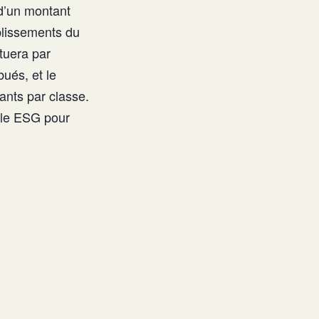
é d’un montant
blissements du
tuera par
bués, et le
ants par classe.
Pôle ESG pour