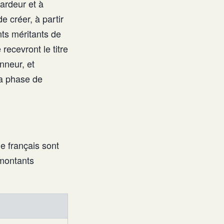
 ardeur et à
 créer, à partir
nts méritants de
recevront le titre
onneur, et
la phase de
e français sont
 montants