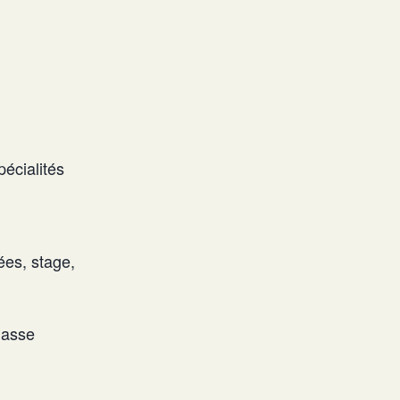
écialités
ées, stage,
lasse