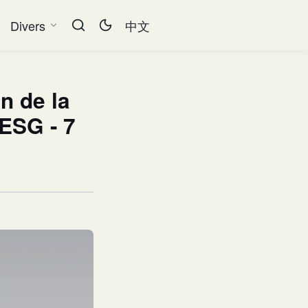
Divers
中文
n de la
 ESG - 7