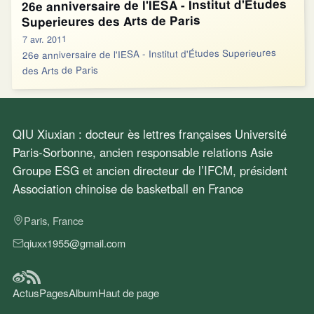
26e anniversaire de l'IESA - Institut d'Études
Superieures des Arts de Paris
7 avr. 2011
26e anniversaire de l'IESA - Institut d'Études Superieures
des Arts de Paris
QIU Xiuxian : docteur ès lettres françaises Université
Paris-Sorbonne, ancien responsable relations Asie
Groupe ESG et ancien directeur de l’IFCM, président
Association chinoise de basketball en France
Paris, France
qiuxx1955@gmail.com
Actus
Pages
Album
Haut de page