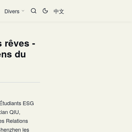
Divers
中文
 rêves -
ens du
s Étudiants ESG
xian QIU,
es Relations
 Shenzhen les