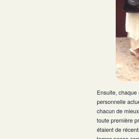
Ensuite, chaque a
personnelle actue
chacun de mieux s
toute première p
étaient de récen
temps passe comm