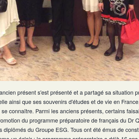
ncien présent s'est présenté et a partagé sa situation p
lle ainsi que ses souvenirs d'études et de vie en France
e connaître. Parmi les anciens présents, certains faisai
romotion du programme préparatoire de français du Dr Q
ts diplômés du Groupe ESG. Tous ont été émus de const
e un éclair : le programme préparatoire a déjà 16 ans,