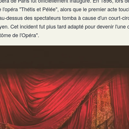
péra de Paris fut officiellement inauguré. En 1896, lors d
 l'opéra "Thétis et Pélée", alors que le premier acte touch
au-dessus des spectateurs tomba à cause d'un court-circ
n. Cet incident fut plus tard adapté pour devenir l'une
tôme de l'Opéra".