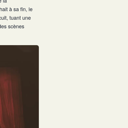
e la
ait à sa fin, le
uit, tuant une
 des scènes