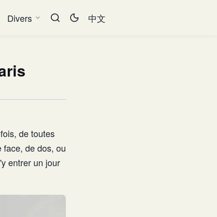
Divers
中文
aris
ois, de toutes
e face, de dos, ou
'y entrer un jour