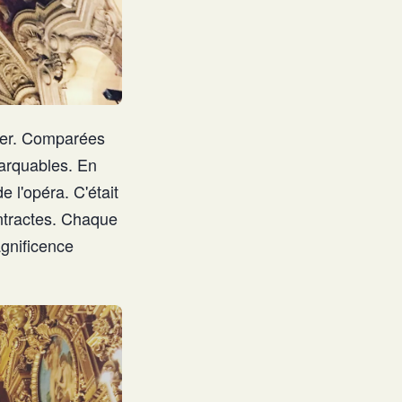
ier. Comparées
marquables. En
 l'opéra. C'était
entractes. Chaque
agnificence