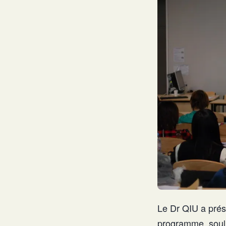
Le Dr QIU a prése
programme, souli