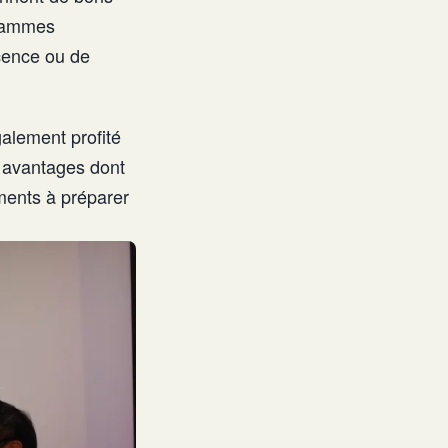
grammes
cence ou de
alement profité
s avantages dont
ments à préparer