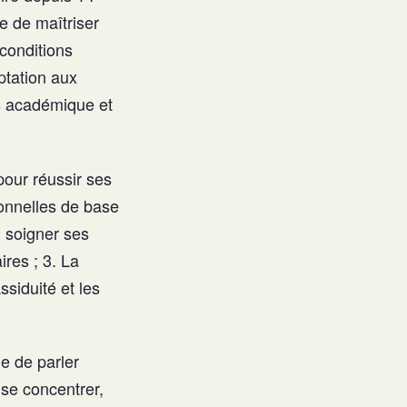
re de maîtriser
 conditions
ptation aux
rs académique et
pour réussir ses
onnelles de base
, soigner ses
ires ; 3. La
ssiduité et les
e de parler
 se concentrer,