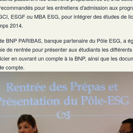
t recommandés pour les entretiens d'admission aux pro
SGCI, ESGF ou MBA ESG, pour intégrer des études de li
emps 2014.
 de BNP PARIBAS, banque partenaire du Pôle ESG, a ég
ie de rentrée pour présenter aux étudiants les différent
ficier en ouvrant un compte à la BNP, ainsi que les docu
 de compte.