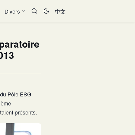
Divers
中文
paratoire
013
e du Pôle ESG
11ème
taient présents.