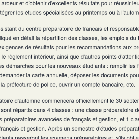
 ardeur et d'obtenir d'excellents résultats pour réussir le
ntégrer les études spécialisées au printemps ou à l'auto
ssistant du centre préparatoire de français et responsabl
liqué en détail la répartition des classes, les emplois du 
es exigences de résultats pour les recommandations aux
le règlement intérieur, ainsi que d'autres points d'attentio
les démarches pour les nouveaux étudiants : remplir les 
 demander la carte annuelle, déposer les documents pour 
 la préfecture de police, ouvrir un compte bancaire, etc.
atoire d'automne commencera officiellement le 30 septe
s sont répartis dans 4 classes : une classe préparatoire d
s préparatoires avancées de français et gestion, et 1 cla
 français et gestion. Après un semestre d'études prépara
diants passeront les examens préparatoires et, s'ils obt