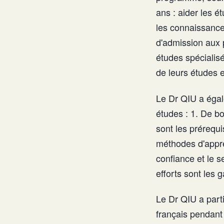
ans : aider les é
les connaissances
d'admission aux 
études spécialis
de leurs études 
Le Dr QIU a égal
études : 1. De b
sont les prérequ
méthodes d'appren
confiance et le s
efforts sont les 
Le Dr QIU a part
français pendant 