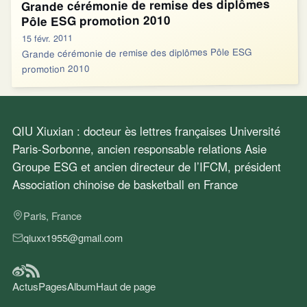
Grande cérémonie de remise des diplômes
Pôle ESG promotion 2010
15 févr. 2011
Grande cérémonie de remise des diplômes Pôle ESG
promotion 2010
QIU Xiuxian : docteur ès lettres françaises Université
Paris-Sorbonne, ancien responsable relations Asie
Groupe ESG et ancien directeur de l’IFCM, président
Association chinoise de basketball en France
Paris, France
qiuxx1955@gmail.com
Actus
Pages
Album
Haut de page