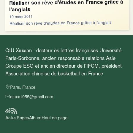
Réaliser son rêve d'études en France grâce à
l'anglais
10 mars 2011
Réaliser son rêve d'études en France grâce à l'anglais
QIU Xiuxian : docteur ès lettres françaises Université
Paris-Sorbonne, ancien responsable relations Asie
Groupe ESG et ancien directeur de l’IFCM, président
Association chinoise de basketball en France
Paris, France
qiuxx1955@gmail.com
Actus
Pages
Album
Haut de page