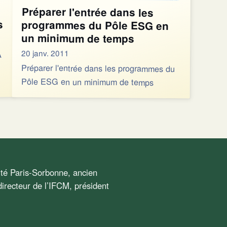
Préparer l'entrée dans les
programmes du Pôle ESG en
s
un minimum de temps
20 janv. 2011
A
Préparer l'entrée dans les programmes du
Pôle ESG en un minimum de temps
sité Paris-Sorbonne, ancien
irecteur de l’IFCM, président