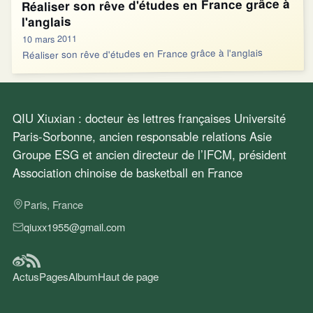
Réaliser son rêve d'études en France grâce à
l'anglais
10 mars 2011
Réaliser son rêve d'études en France grâce à l'anglais
QIU Xiuxian : docteur ès lettres françaises Université
Paris-Sorbonne, ancien responsable relations Asie
Groupe ESG et ancien directeur de l’IFCM, président
Association chinoise de basketball en France
Paris, France
qiuxx1955@gmail.com
Actus
Pages
Album
Haut de page