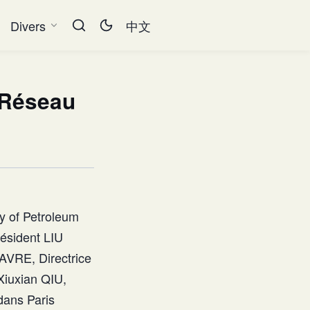
Divers
中文
u Réseau
ty of Petroleum
ésident LIU
AVRE, Directrice
Xiuxian QIU,
dans Paris