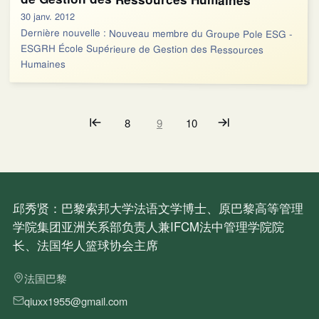
30 janv. 2012
Dernière nouvelle : Nouveau membre du Groupe Pole ESG -
ESGRH École Supérieure de Gestion des Ressources
Humaines
8
9
10
邱秀贤：巴黎索邦大学法语文学博士、原巴黎高等管理
学院集团亚洲关系部负责人兼IFCM法中管理学院院
长、法国华人篮球协会主席
法国巴黎
qiuxx1955@gmail.com