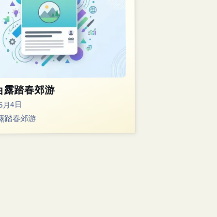
白露踏春郊游
年5月4日
露踏春郊游