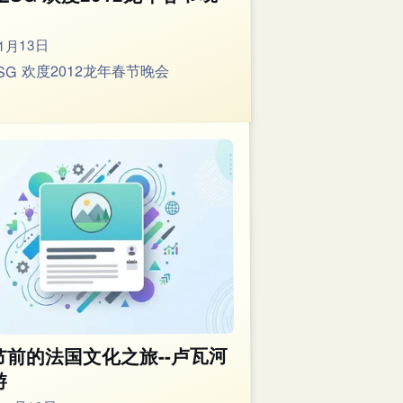
1月13日
-ESG 欢度2012龙年春节晚会
节前的法国文化之旅--卢瓦河
游