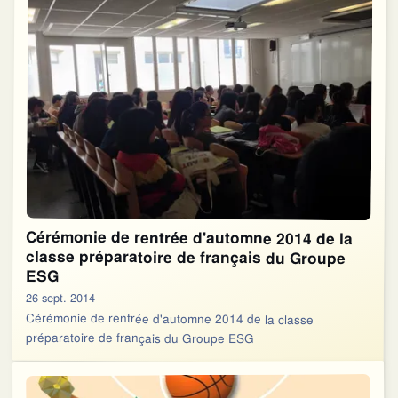
Cérémonie de rentrée d'automne 2014 de la
classe préparatoire de français du Groupe
ESG
26 sept. 2014
Cérémonie de rentrée d'automne 2014 de la classe
préparatoire de français du Groupe ESG