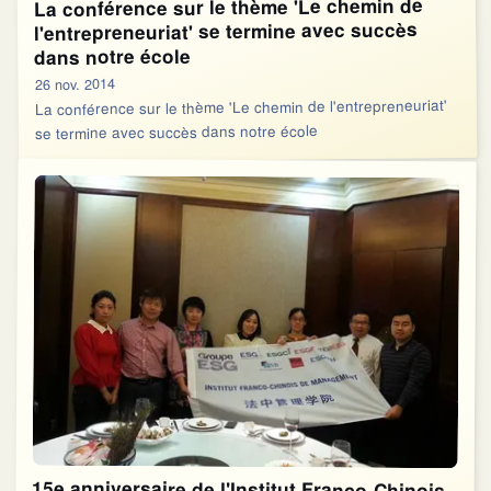
La conférence sur le thème 'Le chemin de
l'entrepreneuriat' se termine avec succès
dans notre école
26 nov. 2014
La conférence sur le thème 'Le chemin de l'entrepreneuriat'
se termine avec succès dans notre école
15e anniversaire de l'Institut Franco-Chinois
de Management (IFCM), le Dr QIU Xiuxian