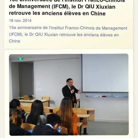
retrouve les anciens élèves en Chine
18 nov. 2014
15e anniversaire de l'Institut Franco-Chinois de Management
(IFCM), le Dr QIU Xiuxian retrouve les anciens élèves en
Chine